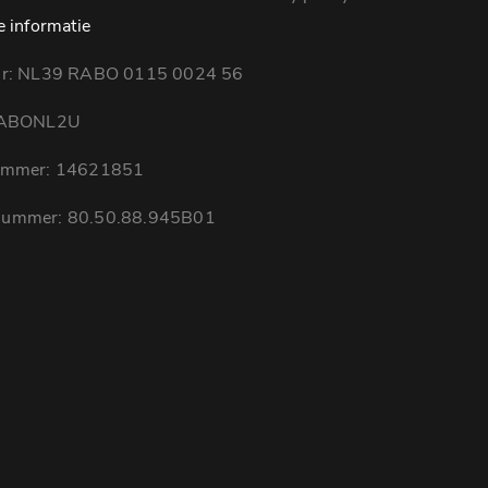
e informatie
nr: NL39 RABO 0115 0024 56
RABONL2U
ummer: 14621851
ummer: 80.50.88.945B01