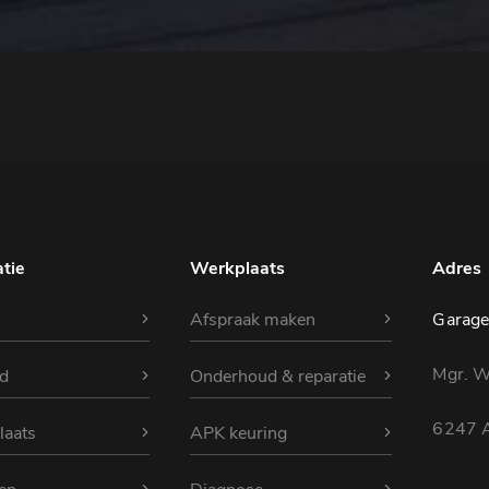
tie
Werkplaats
Adres
Afspraak maken
Garage
Mgr. Wi
d
Onderhoud & reparatie
6247 A
laats
APK keuring