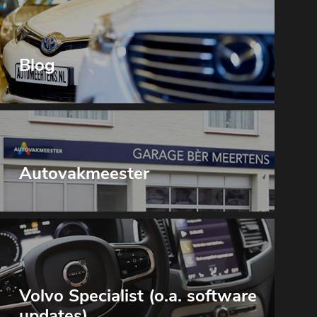
Blog
Autovakmeester
Volvo Specialist (o.a. software
updates)