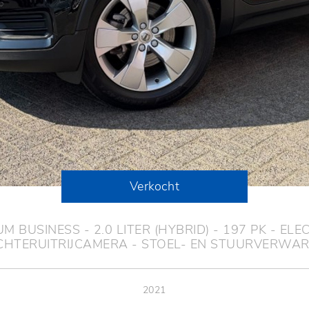
Verkocht
 BUSINESS - 2.0 LITER (HYBRID) - 197 PK - ELE
CHTERUITRIJCAMERA - STOEL- EN STUURVERWAR
2021