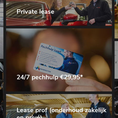
Private lease
24/7 pechhulp €29,95*
Lease prof (onderhoud zakelijk
en privé)