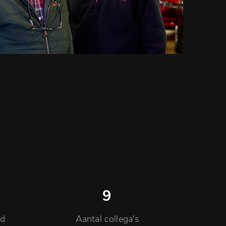
9
id
Aantal collega's