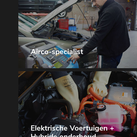
Airco-specialist
Elektrische Voertuigen +
Hybride onderhoud