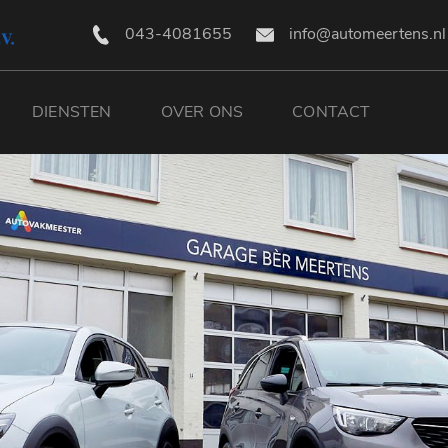
043-4081655
info@automeertens.nl
DIENSTEN
OVER ONS
CONTACT