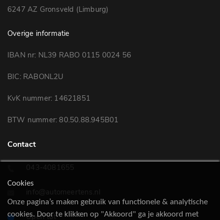
6247 AZ Gronsveld (Limburg)
Overige informatie
IBAN nr: NL39 RABO 0115 0024 56
BIC: RABONL2U
KvK nummer: 14621851
BTW nummer: 80.50.88.945B01
Contact
043-4081655
Cookies
info@automeertens.nl
Onze pagina’s maken gebruik van functionele & analytische
cookies. Door te klikken op "Akkoord" ga je akkoord met
Open tot