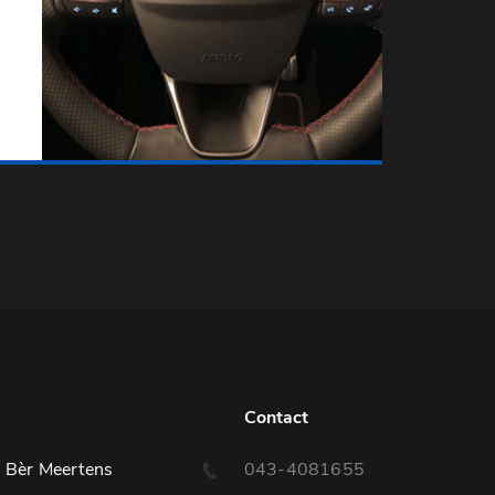
Contact
 Bèr Meertens
043-4081655