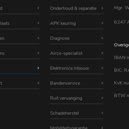
Mgr. Wi
d
Onderhoud & reparatie
6247 A
laats
APK keuring
en
Diagnose
Overig
ns
Airco-specialist
IBAN 
Elektronica inbouw
BIC: 
KvK n
t
Bandenservice
BTW n
Ruit vervanging
Schadeherstel
Mobiliteitsgarantie