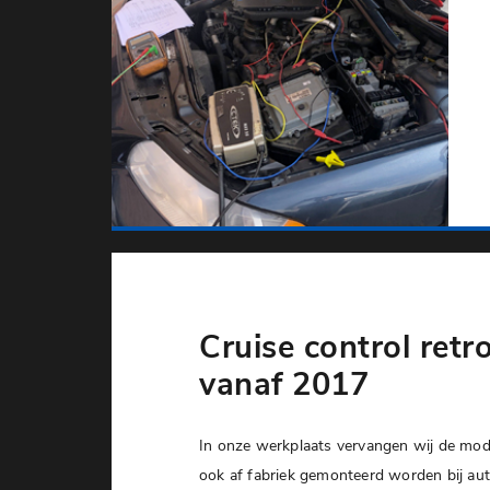
Cruise control retr
vanaf 2017
In onze werkplaats vervangen wij de modu
ook af fabriek gemonteerd worden bij auto