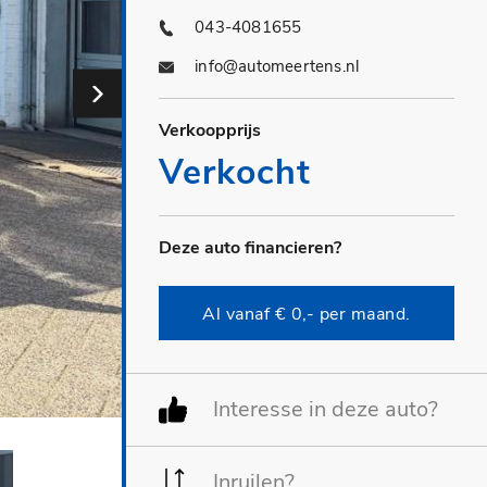
043-4081655
info@automeertens.nl
Verkoopprijs
Verkocht
Deze auto financieren?
Al vanaf € 0,- per maand.
Interesse in deze auto?
Inruilen?