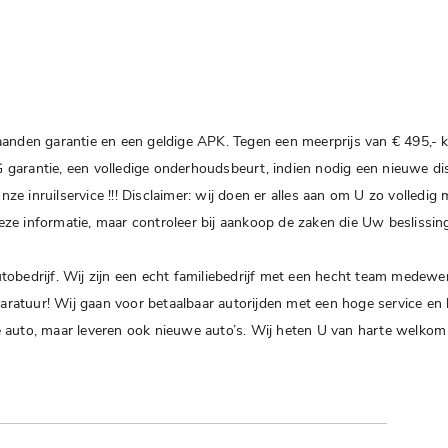
anden garantie en een geldige APK. Tegen een meerprijs van € 495,- 
arantie, een volledige onderhoudsbeurt, indien nodig een nieuwe dist
inruilservice !!! Disclaimer: wij doen er alles aan om U zo volledig m
 deze informatie, maar controleer bij aankoop de zaken die Uw besliss
obedrijf. Wij zijn een echt familiebedrijf met een hecht team medewer
uur! Wij gaan voor betaalbaar autorijden met een hoge service en kwal
uto, maar leveren ook nieuwe auto’s. Wij heten U van harte welkom voo