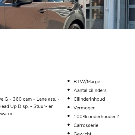
BTW/Marge
Aantal cilinders
ve G - 360 cam - Lane ass. -
Cilinderinhoud
ead Up Disp. - Stuur- en
Vermogen
rwarm.
100% onderhouden?
Carrosserie
Gewicht