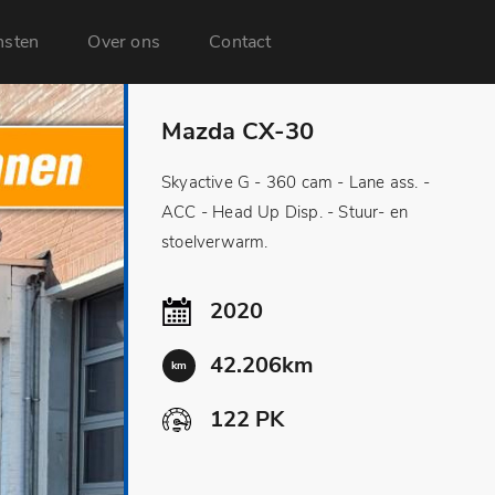
nsten
Over ons
Contact
Mazda CX-30
Skyactive G - 360 cam - Lane ass. -
ACC - Head Up Disp. - Stuur- en
stoelverwarm.
2020
42.206km
km
122 PK