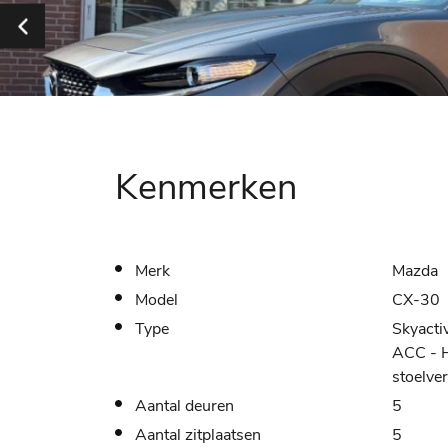
Kenmerken
Merk
Mazda
Model
CX-30
Type
Skyacti
ACC - H
stoelve
Aantal deuren
5
Aantal zitplaatsen
5