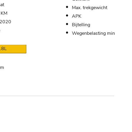
at
Max. trekgewicht
 KM
APK
-2020
Bijtelling
e
Wegenbelasting min
18L
km